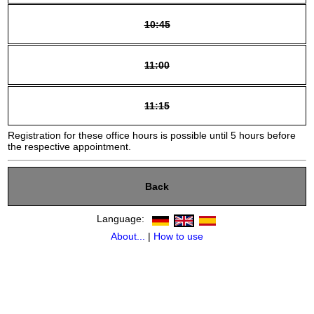
10:45
11:00
11:15
Registration for these office hours is possible until 5 hours before
the respective appointment.
Back
Language:
About...
|
How to use