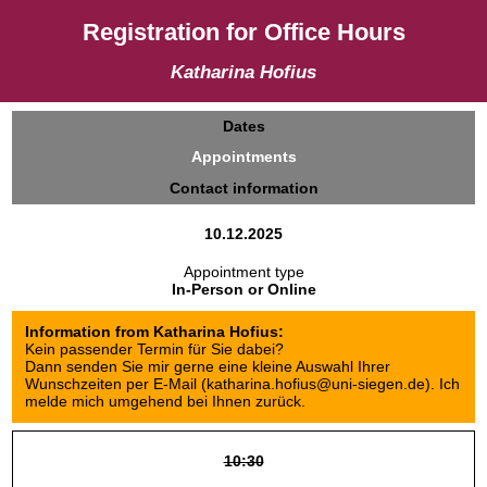
Registration for Office Hours
Katharina Hofius
Dates
Appointments
Contact information
10.12.2025
Appointment type
In-Person or Online
Information from Katharina Hofius:
Kein passender Termin für Sie dabei?
Dann senden Sie mir gerne eine kleine Auswahl Ihrer
Wunschzeiten per E-Mail (katharina.hofius@uni-siegen.de). Ich
melde mich umgehend bei Ihnen zurück.
10:30