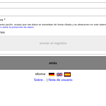
os *
 esta opción, acepto que mis datos se transmitan de forma cifrada y se almacenen en este sistem
ón sobre la protección de datos
rios
atrás
idioma:
Sobre...
|
Nota de usuario