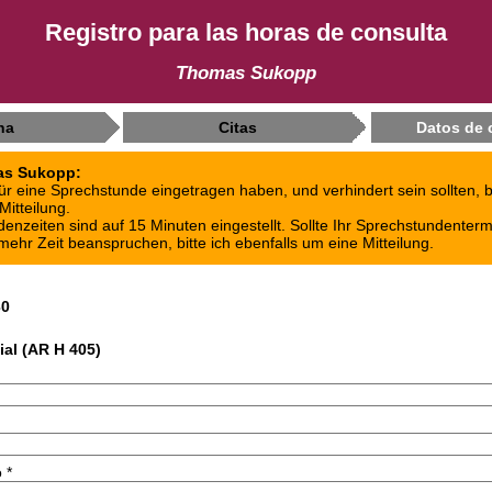
Registro para las horas de consulta
Thomas Sukopp
ha
Citas
Datos de 
as Sukopp:
ür eine Sprechstunde eingetragen haben, und verhindert sein sollten, b
itteilung.
enzeiten sind auf 15 Minuten eingestellt. Sollte Ihr Sprechstundenterm
mehr Zeit beanspruchen, bitte ich ebenfalls um eine Mitteilung.
30
ial (AR H 405)
 *