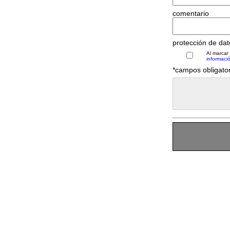
comentario
protección de dat
Al marcar
informaci
*campos obligato