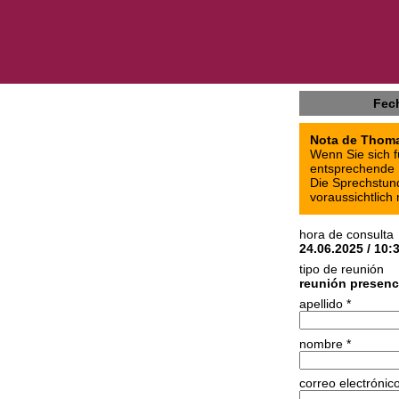
Fec
Nota de Thom
Wenn Sie sich f
entsprechende M
Die Sprechstund
voraussichtlich 
hora de consulta
24.06.2025 / 10:
tipo de reunión
reunión presenc
apellido *
nombre *
correo electrónico